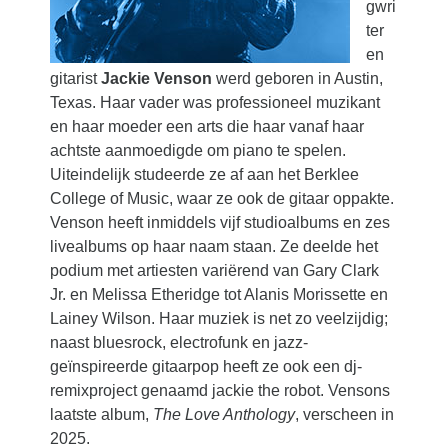
gwri
ter
en
gitarist
Jackie Venson
werd geboren in Austin,
Texas. Haar vader was professioneel muzikant
en haar moeder een arts die haar vanaf haar
achtste aanmoedigde om piano te spelen.
Uiteindelijk studeerde ze af aan het Berklee
College of Music, waar ze ook de gitaar oppakte.
Venson heeft inmiddels vijf studioalbums en zes
livealbums op haar naam staan. Ze deelde het
podium met artiesten variërend van Gary Clark
Jr. en Melissa Etheridge tot Alanis Morissette en
Lainey Wilson. Haar muziek is net zo veelzijdig;
naast bluesrock, electrofunk en jazz-
geïnspireerde gitaarpop heeft ze ook een dj-
remixproject genaamd jackie the robot. Vensons
laatste album,
The Love Anthology
, verscheen in
2025.