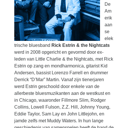
De
Am
erik
aan
se
elek
trische bluesband
Rick Estrin & the Nightcats
werd in 2008 opgericht en gevormd door ex-
leden van Little Charlie & the Nightcats, met Rick
Estrin op zang en mondharmonica, gitarist Kid
Andersen, bassist Lorenzo Farrell en drummer
Derrick “D’Mar” Martin. Vanaf zijn tienerjaren
werd Estrin geschoold door enkele van de
allerbeste bluesmuzikanten aan de westkust en
in Chicago, waaronder Fillmore Slim, Rodger
Collins, Lowell Fulson, Z.Z. Hill, Johnny Young,
Eddie Taylor, Sam Lay en John Littlejohn, en
jamde zelfs met Muddy Waters. In hun lange
geschiedenis van samenspelen heeft de band de