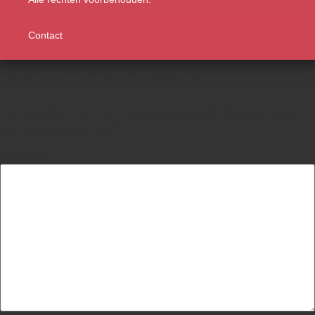
Contact
Geef een antwoord
Het e-mailadres wordt niet gepubliceerd.
Vereiste velden
zijn gemarkeerd met
*
Reactie
*